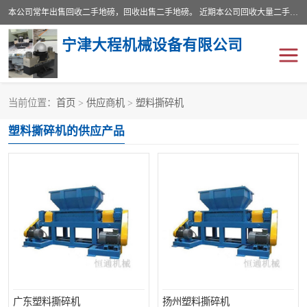
本公司常年出售回收二手地磅，回收出售二手地磅。 近期本公司回收大量二手地磅，型号齐全，宽度从2米到3.5米，长度5米到25米，承重吨位从10到200吨，成色7—9成新。 ? 使用年限6个月至2年，产品来源于个人闲置品，工矿企业停用品，因小换大而来。 精准度和新的一样， 二手地磅是内行人的选择，打个电话就省钱朋友您好等什么
宁津大程机械设备有限公司
当前位置：
首页
>
供应商机
>
塑料撕碎机
地磅
二手地磅
塑料撕碎机的供应产品
地磅传感器
废纸打包机
烘干机
食品烘干机
装载机电子秤
输送机
半自动输送机
全自动输送机
冷却塔
食品螺旋塔
广东塑料撕碎机
扬州塑料撕碎机