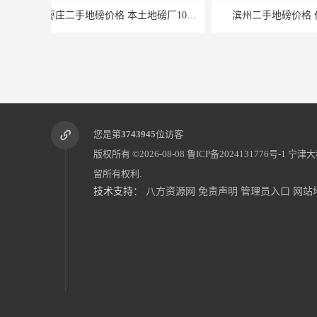
滨州二手地磅价格 价格优惠
潍坊旧地磅出售
您是第
3743945
位访客
版权所有 ©2026-08-08
鲁ICP备2024131776号-1
宁津大
留所有权利.
技术支持：
八方资源网
免责声明
管理员入口
网站
邢台二手地磅厂家 本土地磅厂100秒报价
河北二手地磅价格 