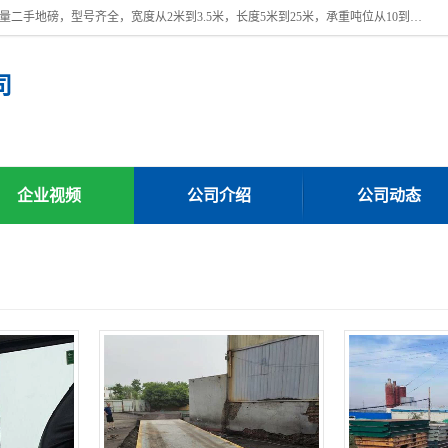
本公司常年出售回收二手地磅，回收出售二手地磅。 近期本公司回收大量二手地磅，型号齐全，宽度从2米到3.5米，长度5米到25米，承重吨位从10到200吨，成色7—9成新。 ? 使用年限6个月至2年，产品来源于个人闲置品，工矿企业停用品，因小换大而来。 精准度和新的一样， 二手地磅是内行人的选择，打个电话就省钱朋友您好等什么
司
企业视频
公司介绍
公司动态