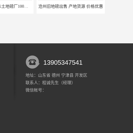
 产地货源 价格优惠
威海二手地磅价格 厂家直销
13905347541
地址：山东省 德州 宁津县 开发区
联系人：程诚
先生
（经理）
北京二手地磅厂家 本土地磅厂100秒报价
枣庄二手地磅价格 本土地磅厂100秒报价
微信帐号：