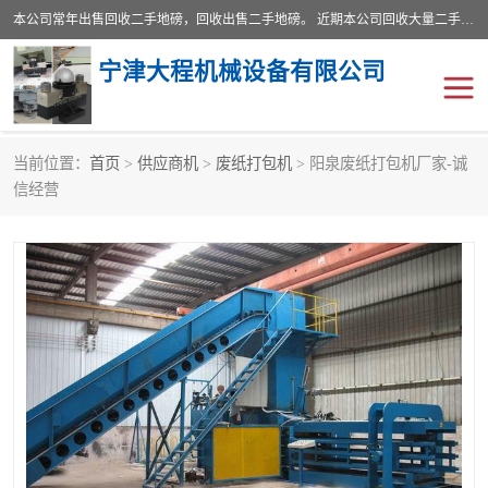
本公司常年出售回收二手地磅，回收出售二手地磅。 近期本公司回收大量二手地磅，型号齐全，宽度从2米到3.5米，长度5米到25米，承重吨位从10到200吨，成色7—9成新。 ? 使用年限6个月至2年，产品来源于个人闲置品，工矿企业停用品，因小换大而来。 精准度和新的一样， 二手地磅是内行人的选择，打个电话就省钱朋友您好等什么
宁津大程机械设备有限公司
当前位置：
首页
>
供应商机
>
废纸打包机
> 阳泉废纸打包机厂家-诚
地磅
二手地磅
信经营
地磅传感器
废纸打包机
烘干机
食品烘干机
装载机电子秤
输送机
半自动输送机
全自动输送机
冷却塔
食品螺旋塔