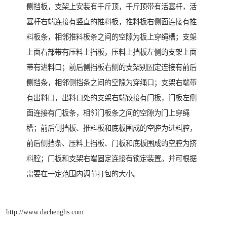
侧挡板，支架上安装有千斤顶，千斤顶带有活塞杆，活
塞杆右端连接有竖直的推料板，推料板右侧面连接有推
料板条，相邻推料板条之间的空隙为板上穿绳槽；支架
上面右部带有压料上挡板，压料上挡板左侧的支架上面
带有进料口；前后侧挡板右侧的支架别固定连接有前后
侧挡条，相邻侧挡条之间的空隙为穿绳口；支架右端带
有出料口，出料口处的支架右端铰接有门板，门板左侧
面连接有门板条，相邻门板条之间的空隙为门上穿绳
槽；前后侧挡板、推料板和底板围成的空腔为进料腔，
前后侧挡条、压料上挡板、门板和底板围成的空腔为挤
料腔；门板和支架右端固定连接有锁定装置。并可根据
需要在一定范围内调节打包的大小。
http://www.dachenghs.com