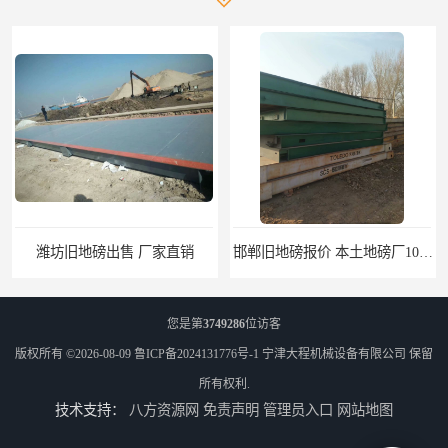
潍坊旧地磅出售 厂家直销
邯郸旧地磅报价 本土地磅厂100秒报价
您是第
3749286
位访客
版权所有 ©2026-08-09
鲁ICP备2024131776号-1
宁津大程机械设备有限公司
保留
所有权利.
技术支持：
八方资源网
免责声明
管理员入口
网站地图