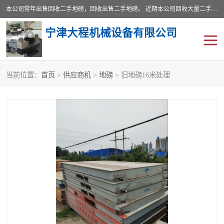
本公司常年出售回收二手地磅，回收出售二手地磅。 近期本公司回收大量二手地磅，型号齐全，宽度从2米到3.5米，长度5米到25米，承重吨位从10到200吨，成色7—9成新。 ? 使用年限6个月至2年，产品来源于个人闲置品，工矿企业停用品，因小换大而来。 精准度和新的一样， 二手地磅是内行人的选择，打个电话就省钱朋友您好等什么
宁津大程机械设备有限公司
当前位置：
首页
>
供应商机
>
地磅
> 旧地磅16米处理
地磅
二手地磅
地磅传感器
废纸打包机
烘干机
食品烘干机
装载机电子秤
输送机
半自动输送机
全自动输送机
冷却塔
食品螺旋塔