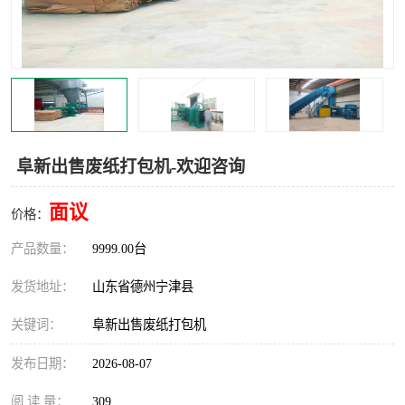
撕碎机
木材撕碎机
塑料撕碎机
金属撕碎机
阜新出售废纸打包机-欢迎咨询
面议
价格：
产品数量：
9999.00台
发货地址：
山东省德州宁津县
关键词：
阜新出售废纸打包机
发布日期：
2026-08-07
阅 读 量：
309