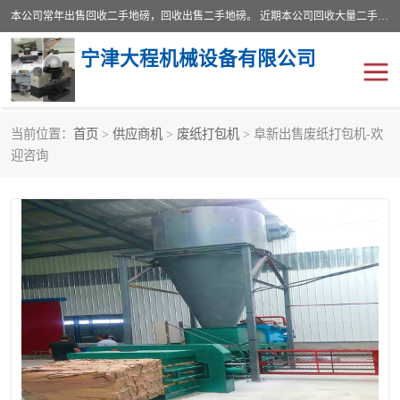
本公司常年出售回收二手地磅，回收出售二手地磅。 近期本公司回收大量二手地磅，型号齐全，宽度从2米到3.5米，长度5米到25米，承重吨位从10到200吨，成色7—9成新。 ? 使用年限6个月至2年，产品来源于个人闲置品，工矿企业停用品，因小换大而来。 精准度和新的一样， 二手地磅是内行人的选择，打个电话就省钱朋友您好等什么
宁津大程机械设备有限公司
当前位置：
首页
>
供应商机
>
废纸打包机
> 阜新出售废纸打包机-欢
地磅
二手地磅
迎咨询
地磅传感器
废纸打包机
烘干机
食品烘干机
装载机电子秤
输送机
半自动输送机
全自动输送机
冷却塔
食品螺旋塔