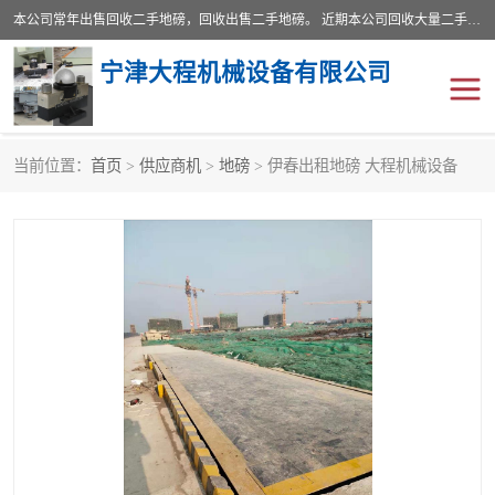
本公司常年出售回收二手地磅，回收出售二手地磅。 近期本公司回收大量二手地磅，型号齐全，宽度从2米到3.5米，长度5米到25米，承重吨位从10到200吨，成色7—9成新。 ? 使用年限6个月至2年，产品来源于个人闲置品，工矿企业停用品，因小换大而来。 精准度和新的一样， 二手地磅是内行人的选择，打个电话就省钱朋友您好等什么
宁津大程机械设备有限公司
当前位置：
首页
>
供应商机
>
地磅
> 伊春出租地磅 大程机械设备
地磅
二手地磅
地磅传感器
废纸打包机
烘干机
食品烘干机
装载机电子秤
输送机
半自动输送机
全自动输送机
冷却塔
食品螺旋塔