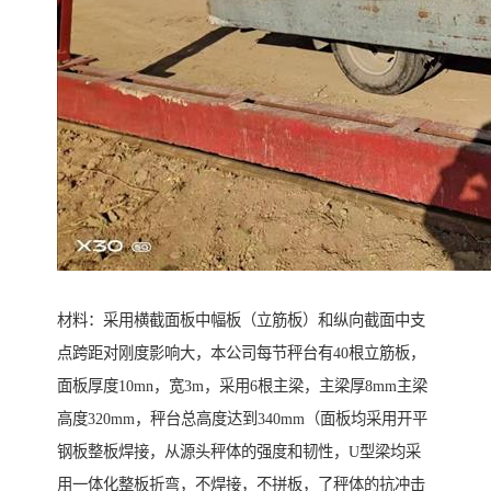
材料：采用横截面板中幅板（立筋板）和纵向截面中支
点跨距对刚度影响大，本公司每节秤台有40根立筋板，
面板厚度10mn，宽3m，采用6根主梁，主梁厚8mm主梁
高度320mm，秤台总高度达到340mm（面板均采用开平
钢板整板焊接，从源头秤体的强度和韧性，U型梁均采
用一体化整板折弯，不焊接，不拼板，了秤体的抗冲击