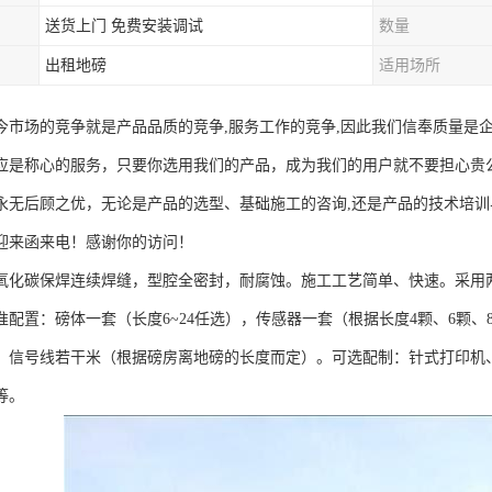
送货上门 免费安装调试
数量
出租地磅
适用场所
今市场的竞争就是产品品质的竞争,服务工作的竞争,因此我们信奉质量是
应是称心的服务，只要你选用我们的产品，成为我们的用户就不要担心贵
永无后顾之优，无论是产品的选型、基础施工的咨询,还是产品的技术培
迎来函来电！感谢你的访问！
氧化碳保焊连续焊缝，型腔全密封，耐腐蚀。施工工艺简单、快速。采用
准配置：磅体一套（长度6~24任选），传感器一套（根据长度4颗、6颗、
，信号线若干米（根据磅房离地磅的长度而定）。可选配制：针式打印机
等。