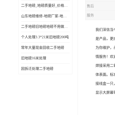
二手地磅_地磅质量好_价格便宜这里找【地磅行家】
售后
服务
山东地磅维修-地磅厂家-地磅价格-二手地磅
二手地磅旧地磅地磅不用做地基
我们深信当
个人处理3.3*21米旧地磅200吨
是产品，更
常年大量现金回收二手地磅
为你维护，
情服务！欢
旧地磅16米处理
焊接采用二
因拆迁处理二手地磅
体表面。标
接线盒一只
显示大屏幕