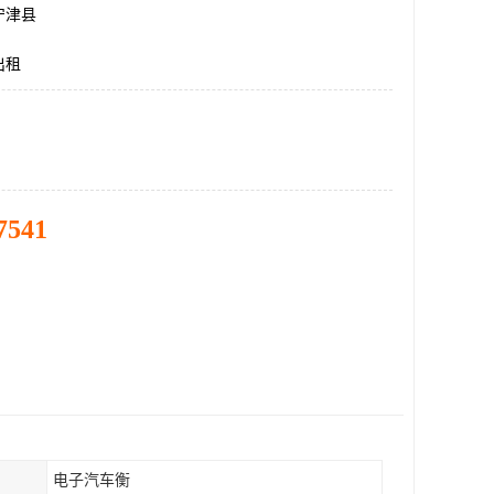
宁津县
出租
7541
电子汽车衡