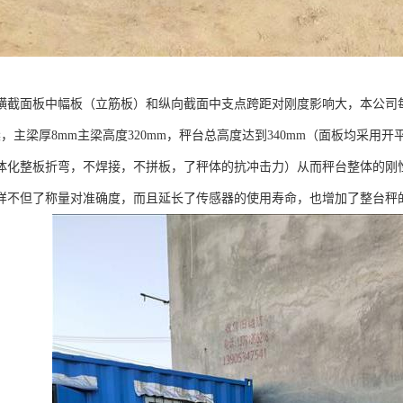
横截面板中幅板（立筋板）和纵向截面中支点跨距对刚度影响大，本公司每节
梁，主梁厚8mm主梁高度320mm，秤台总高度达到340mm（面板均采
体化整板折弯，不焊接，不拼板，了秤体的抗冲击力）从而秤台整体的刚
样不但了称量对准确度，而且延长了传感器的使用寿命，也增加了整台秤