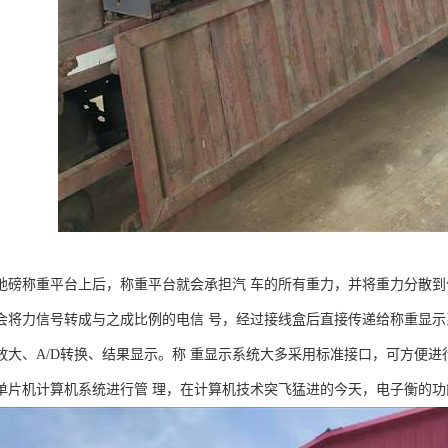
地磅称重平台上后，称重平台就会承担汽 车的所有重力，并将重力分散到
会将力信号转成与之成比例的电信 号，经过接线盒后直接传递给称重显示
放大、A/D转换、结果显示。称 重显示系统大多采用标准接口，可方便进
单片机计算机系统进行管 理，在计算机技术突飞猛进的今天，电子衡的功