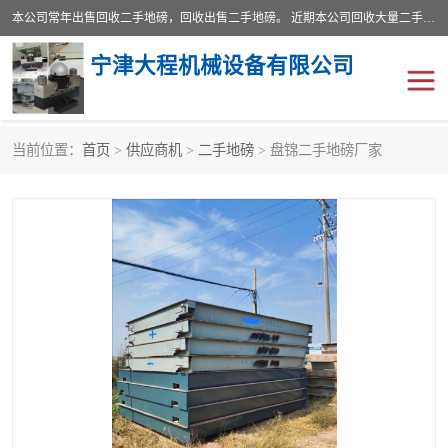
本公司常年出售回收二手地磅，回收出售二手地磅。 近期本公司回收大量二手地磅，型号齐全，宽度从2米到3.5米，长度5米到25米，承重吨位从10到200吨，成色7—9成新。 ? 使用年限6个月至2年，产品来源于个人闲置品，工矿企业停用品，因小换大而来。 精准度和新的一样， 二手地磅是内行人的选择，打个电话就省钱朋友您好等什么
宁津大程机械设备有限公司
当前位置：
首页
>
供应商机
>
二手地磅
> 盘锦二手地磅厂家
地磅
二手地磅
地磅传感器
废纸打包机
烘干机
食品烘干机
装载机电子秤
输送机
半自动输送机
全自动输送机
冷却塔
食品螺旋塔