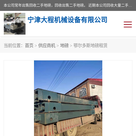
本公司常年出售回收二手地磅，回收出售二手地磅。 近期本公司回收大量二手地磅，型号齐全，宽度从2米到3.5米，长度5米到25米，承重吨位从10到200吨，成色7—9成新。 ? 使用年限6个月至2年，产品来源于个人闲置品，工矿企业停用品，因小换大而来。 精准度和新的一样， 二手地磅是内行人的选择，打个电话就省钱朋友您好等什么
宁津大程机械设备有限公司
当前位置：
首页
>
供应商机
>
地磅
> 鄂尔多斯地磅租赁
地磅
二手地磅
地磅传感器
废纸打包机
烘干机
食品烘干机
装载机电子秤
输送机
半自动输送机
全自动输送机
冷却塔
食品螺旋塔