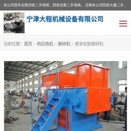
本公司常年出售回收二手地磅，回收出售二手地磅。 近期本公司回收大量二手地磅，型号齐全，宽度从2米到3.5米，长度5米到25米，承重吨位从10到200吨，成色7—9成新。 ? 使用年限6个月至2年，产品来源于个人闲置品，工矿企业停用品，因小换大而来。 精准度和新的一样， 二手地磅是内行人的选择，打个电话就省钱朋友您好等什么
宁津大程机械设备有限公司
当前位置：
首页
>
供应商机
>
撕碎机
> 泰安轮胎撕碎机
地磅
二手地磅
地磅传感器
废纸打包机
烘干机
食品烘干机
装载机电子秤
输送机
半自动输送机
全自动输送机
冷却塔
食品螺旋塔