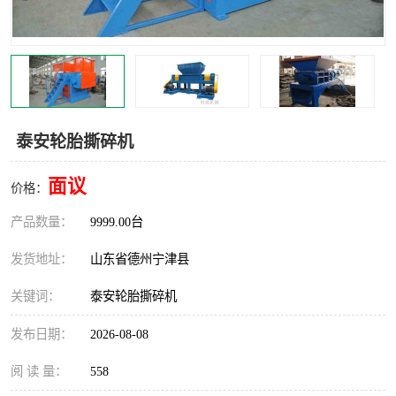
撕碎机
木材撕碎机
塑料撕碎机
金属撕碎机
泰安轮胎撕碎机
面议
价格：
产品数量：
9999.00台
发货地址：
山东省德州宁津县
关键词：
泰安轮胎撕碎机
发布日期：
2026-08-08
阅 读 量：
558