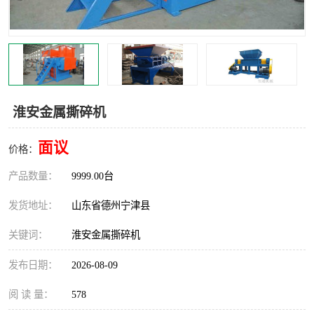
撕碎机
木材撕碎机
塑料撕碎机
金属撕碎机
淮安金属撕碎机
面议
价格：
产品数量：
9999.00台
发货地址：
山东省德州宁津县
关键词：
淮安金属撕碎机
发布日期：
2026-08-09
阅 读 量：
578