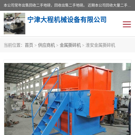
本公司常年出售回收二手地磅，回收出售二手地磅。 近期本公司回收大量二手地磅，型号齐全，宽度从2米到3.5米，长度5米到25米，承重吨位从10到200吨，成色7—9成新。 ? 使用年限6个月至2年，产品来源于个人闲置品，工矿企业停用品，因小换大而来。 精准度和新的一样， 二手地磅是内行人的选择，打个电话就省钱朋友您好等什么
宁津大程机械设备有限公司
当前位置：
首页
>
供应商机
>
金属撕碎机
> 淮安金属撕碎机
地磅
二手地磅
地磅传感器
废纸打包机
烘干机
食品烘干机
装载机电子秤
输送机
半自动输送机
全自动输送机
冷却塔
食品螺旋塔