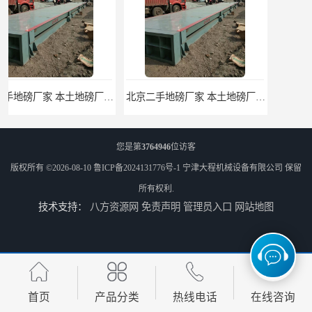
北京二手地磅厂家 本土地磅厂100秒报价
枣庄二手地磅价格 本土地磅厂100秒报价
您是第
3764946
位访客
版权所有 ©2026-08-10
鲁ICP备2024131776号-1
宁津大程机械设备有限公司
保留
所有权利.
技术支持：
八方资源网
免责声明
管理员入口
网站地图
滨州二手地磅价格 价格优惠
潍坊旧地磅出售 厂家直销
首页
产品分类
热线电话
在线咨询