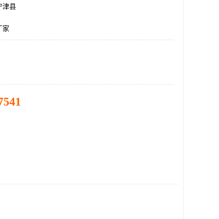
宁津县
厂家
7541