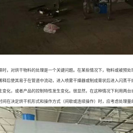
择时，对烘干物料的处理是一个关键问题。在某些情况下，物料或被预处
稀释后使其易于在管道中流动，进入喷雾干燥器或制成膏状后进入闪蒸干
生变化，或者产品的控制特性发生变化。很显然，在这种情况下利用两台
时间在决定烘干机形式和操作方式（间歇或连续操作）时，应考虑处理量