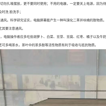
器切勿扎堆摆放，更不要同时使用；不用的电器，一定要关上电源，因为
及时洗 脸洗手；
内通风。科学研究证实，电脑屏幕能产生一种叫溴化二苯并呋喃的致物质
尤其要注意通风。
养，电脑操作者应多吃些胡萝卜、白菜、豆芽、豆腐、红枣、橘子以及牛
还可多喝茶水，茶叶中的茶多酚等活性物质有利于吸收与抵抗物质。