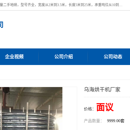
本公司常年出售回收二手地磅，回收出售二手地磅。 近期本公司回收大量二手地磅，型号齐全，宽度从2米到3.5米，长度5米到25米，承重吨位从10到200吨，成色7—9成新。 ? 使用年限6个月至2年，产品来源于个人闲置品，工矿企业停用品，因小换大而来。 精准度和新的一样， 二手地磅是内行人的选择，打个电话就省钱朋友您好等什么
司
企业视频
公司介绍
公司动态
乌海烘干机厂家
面议
价格：
产品数量：
9999.00套