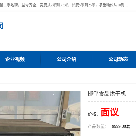
本公司常年出售回收二手地磅，回收出售二手地磅。 近期本公司回收大量二手地磅，型号齐全，宽度从2米到3.5米，长度5米到25米，承重吨位从10到200吨，成色7—9成新。 ? 使用年限6个月至2年，产品来源于个人闲置品，工矿企业停用品，因小换大而来。 精准度和新的一样， 二手地磅是内行人的选择，打个电话就省钱朋友您好等什么
司
企业视频
公司介绍
公司动态
邯郸食品烘干机
面议
价格：
产品数量：
9999.00套