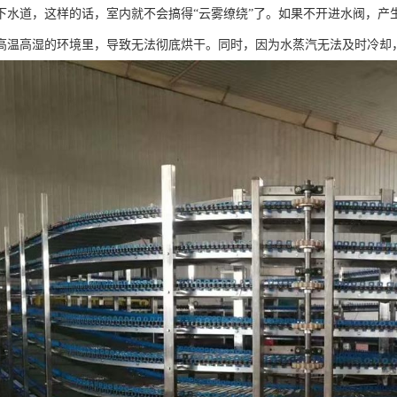
下水道，这样的话，室内就不会搞得“云雾缭绕”了。如果不开进水阀，产
高温高湿的环境里，导致无法彻底烘干。同时，因为水蒸汽无法及时冷却