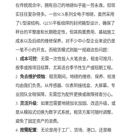
在传统观念中，拥有自己的地磅似乎能一劳永逸，但现
实往往复杂得多。一台SCS系列全电子地磅，虽然采用
了U型梁结构、Q235平板组焊的封闭箱型设计，确保了
秤台的平整度和长期稳定性，但其购置费用、基础施工
成本以及后续的维修保养，对不少中小型企业来说仍是
一笔不小的开支。而租赁模式则能**规避这些问题：
1.
成本可控
：无需一次性投入大笔资金，租金可按月、
按季或按项目结算，尤其适合季节性生产或短期工程。
2.
免去维护烦恼
：租赁期间，地磅的维修、保养、校准
均由我们负责。从传感器、仪表到接线盒、大屏幕，专
业团队全程保障，无需您为配件更换或故障排查分心。
3.
灵活升级
：如果您需要地磅加长加固、改造升级，或
是从模拟式切换为数字式系统，租赁方案可随时调整，
避免了固定资产的浪费。
4.
按需配置
：无论是用于工厂、货场、港口，还是粮