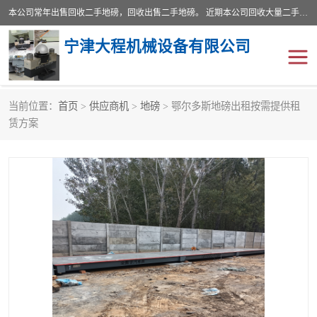
本公司常年出售回收二手地磅，回收出售二手地磅。 近期本公司回收大量二手地磅，型号齐全，宽度从2米到3.5米，长度5米到25米，承重吨位从10到200吨，成色7—9成新。 ? 使用年限6个月至2年，产品来源于个人闲置品，工矿企业停用品，因小换大而来。 精准度和新的一样， 二手地磅是内行人的选择，打个电话就省钱朋友您好等什么
宁津大程机械设备有限公司
当前位置：
首页
>
供应商机
>
地磅
> 鄂尔多斯地磅出租按需提供租
地磅
二手地磅
赁方案
地磅传感器
废纸打包机
烘干机
食品烘干机
装载机电子秤
输送机
半自动输送机
全自动输送机
冷却塔
食品螺旋塔