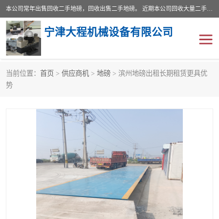
本公司常年出售回收二手地磅，回收出售二手地磅。 近期本公司回收大量二手地磅，型号齐全，宽度从2米到3.5米，长度5米到25米，承重吨位从10到200吨，成色7—9成新。 ? 使用年限6个月至2年，产品来源于个人闲置品，工矿企业停用品，因小换大而来。 精准度和新的一样， 二手地磅是内行人的选择，打个电话就省钱朋友您好等什么
宁津大程机械设备有限公司
当前位置：
首页
>
供应商机
>
地磅
> 滨州地磅出租长期租赁更具优
地磅
二手地磅
势
地磅传感器
废纸打包机
烘干机
食品烘干机
装载机电子秤
输送机
半自动输送机
全自动输送机
冷却塔
食品螺旋塔