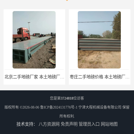
枣庄二手地磅价格 本土地磅厂100秒报价
滨州二手地磅价格 价格优惠
您是第
3724818
位访客
版权所有 ©2026-08-06
鲁ICP备2024131776号-1
宁津大程机械设备有限公司
保留
所有权利.
技术支持：
八方资源网
免责声明
管理员入口
网站地图