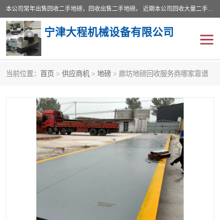
本公司常年出售回收二手地磅，回收出售二手地磅。 近期本公司回收大量二手地磅，型号齐全，宽度从2米到3.5米，长度5米到25米，承重吨位从10到200吨，成色7—9成新。 ? 使用年限6个月至2年，产品来源于个人闲置品，工矿企业停用品，因小换大而来。 精准度和新的一样， 二手地磅是内行人的选择，打个电话就省钱朋友您好等什么
宁津大程机械设备有限公司
当前位置：
首页
>
供应商机
>
地磅
> 廊坊地磅回收服务商哪家靠谱
地磅
二手地磅
地磅传感器
废纸打包机
烘干机
食品烘干机
装载机电子秤
输送机
半自动输送机
全自动输送机
冷却塔
食品螺旋塔