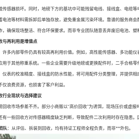
或传感器损坏。同时，地磅下方的基坑中可能残留电线、接线盒、电缆等
蓄电池等材料需拆卸后单独存放，避免重金属污染环境。靠谱的服务商会
作，确保现场整洁、符合环保要求。而非专业团队随意丢弃废旧电池、塑
收与再利用是增值点
，许多内部零件仍具有较高再利用价值。例如，高性能传感器、多功能仪
应用于其他称重系统。一些企业需要升级地磅或更换配件时，二手合格零
、仪表的校准精度、接线盒的防水性能，将可用配件分类整理，并提供相
不仅浪费资源，也损害了客户利益。
收行业现状与选择建议
磅回收市场参差不齐。部分小商贩以“高价回收”为诱饵，现场压价或虚报
还有一些回收方对传感器精度缺乏判断，导致配件二次利用时存在隐患。
团队
：从评估、拆装到回收，均有持证工程师全程负责，而非**外包。