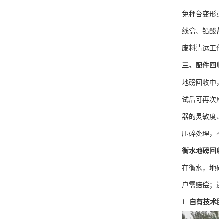
免秤台变形
线盒、铅酸
废料清运工
三、配件回
地磅回收中
试后可再次
器的灵敏度
压碎处理，
衡水地磅回
在衡水，地
户需赔偿；
1.
自有技术