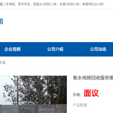
本公司常年出售回收二手地磅，回收出售二手地磅。 近期本公司回收大量二手地磅，型号齐全，宽度从2米到3.5米，长度5米到25米，承重吨位从10到200吨，成色7—9成新。 ? 使用年限6个月至2年，产品来源于个人闲置品，工矿企业停用品，因小换大而来。 精准度和新的一样， 二手地磅是内行人的选择，打个电话就省钱朋友您好等什么
司
企业视频
公司介绍
公司动态
靠谱
衡水地磅回收服务
面议
价格：
产品数量：