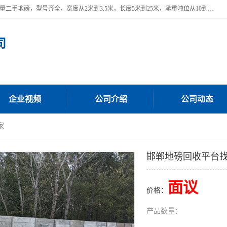
本公司常年出售回收二手地磅，回收出售二手地磅。 近期本公司回收大量二手地磅，型号齐全，宽度从2米到3.5米，长度5米到25米，承重吨位从10到200吨，成色7—9成新。 ? 使用年限6个月至2年，产品来源于个人闲置品，工矿企业停用品，因小换大而来。 精准度和新的一样， 二手地磅是内行人的选择，打个电话就省钱朋友您好等什么
司
企业视频
公司介绍
公司动态
家
邯郸地磅回收平台
面议
价格：
产品数量：