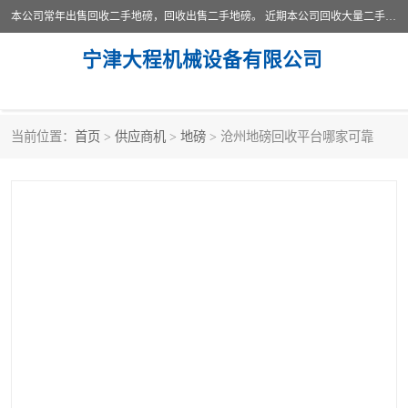
本公司常年出售回收二手地磅，回收出售二手地磅。 近期本公司回收大量二手地磅，型号齐全，宽度从2米到3.5米，长度5米到25米，承重吨位从10到200吨，成色7—9成新。 ? 使用年限6个月至2年，产品来源于个人闲置品，工矿企业停用品，因小换大而来。 精准度和新的一样， 二手地磅是内行人的选择，打个电话就省钱朋友您好等什么
宁津大程机械设备有限公司
当前位置：
首页
>
供应商机
>
地磅
> 沧州地磅回收平台哪家可靠
地磅
二手地磅
地磅传感器
废纸打包机
烘干机
食品烘干机
装载机电子秤
输送机
半自动输送机
全自动输送机
冷却塔
食品螺旋塔