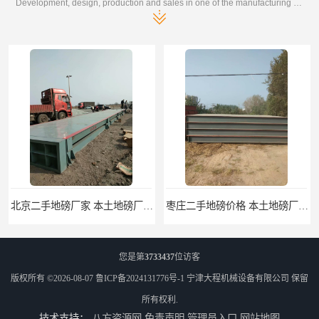
Development, design, production and sales in one of the manufacturing enterprises
北京二手地磅厂家 本土地磅厂100秒报价
枣庄二手地磅价格 本土地磅厂100秒报价
您是第
3733437
位访客
版权所有 ©2026-08-07
鲁ICP备2024131776号-1
宁津大程机械设备有限公司
保留
所有权利.
技术支持：
八方资源网
免责声明
管理员入口
网站地图