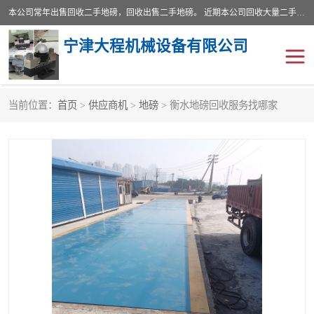
本公司常年出售回收二手地磅，回收出售二手地磅。 近期本公司回收大量二手地磅，型号齐全，宽度从2米到3.5米，长度5米到25米，承重吨位从10到200吨，成色7—9成新。 ? 使用年限6个月至2年，产品来源于个人闲置品，工矿企业停用品，因小换大而来。 精准度和新的一样， 二手地磅是内行人的选择，打个电话就省钱朋友您好等什么
宁津大程机械设备有限公司
当前位置：
首页
>
供应商机
>
地磅
> 衡水地磅回收服务找哪家
地磅
二手地磅
地磅传感器
废纸打包机
烘干机
食品烘干机
装载机电子秤
输送机
半自动输送机
全自动输送机
冷却塔
食品螺旋塔