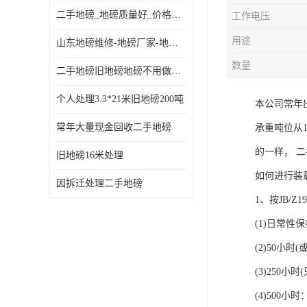
二手地磅_地磅质量好_价格便宜这里找【地磅行家】
工作电压
用途
山东地磅维修-地磅厂家-地磅价格-二手地磅
数量
二手地磅旧地磅地磅不用做地基
个人处理3.3*21米旧地磅200吨
本公司常年
常年大量现金回收二手地磅
承重吨位从
的一样， 
旧地磅16米处理
如何进行装
因拆迁处理二手地磅
1、按JB/
(1)日常性
(2)50小
(3)250
(4)500