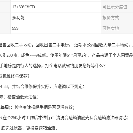
12±30%VCD
可显示分度值
多功能
报价方式
999
可售卖地
出售回收二手地磅，回收出售二手地磅。 近期本公司回收大量二手地磅，型号
10到200吨，成色7—9成新。使用年限6个月至2年，产品来源于个人闲
二手地磅是内行人的选择，打个电话就省钱朋友您好等什么？
载机维修与保养？
Z194-83，并结合维修保养实际，应遵循以下规定：
保养：检查油低壳油位；
时(或每周)：检查变速操纵手柄是否灵活有效；
小时(只在个250小时工作后才进行)：清洗变速箱油底壳及变速箱滤油器滤芯；
小时：底壳过滤器，更换变速箱油液；