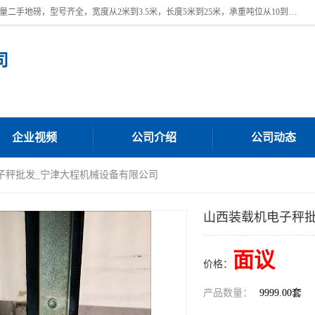
本公司常年出售回收二手地磅，回收出售二手地磅。 近期本公司回收大量二手地磅，型号齐全，宽度从2米到3.5米，长度5米到25米，承重吨位从10到200吨，成色7—9成新。 ? 使用年限6个月至2年，产品来源于个人闲置品，工矿企业停用品，因小换大而来。 精准度和新的一样， 二手地磅是内行人的选择，打个电话就省钱朋友您好等什么
司
企业视频
公司介绍
公司动态
子秤批发_宁津大程机械设备有限公司
山西装载机电子秤批
面议
价格：
产品数量：
9999.00套