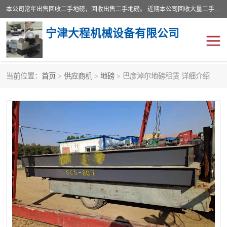
本公司常年出售回收二手地磅，回收出售二手地磅。 近期本公司回收大量二手地磅，型号齐全，宽度从2米到3.5米，长度5米到25米，承重吨位从10到200吨，成色7—9成新。 ? 使用年限6个月至2年，产品来源于个人闲置品，工矿企业停用品，因小换大而来。 精准度和新的一样， 二手地磅是内行人的选择，打个电话就省钱朋友您好等什么
宁津大程机械设备有限公司
当前位置：
首页
>
供应商机
>
地磅
> 巴彦淖尔地磅租赁 详细介绍
地磅
二手地磅
地磅传感器
废纸打包机
烘干机
食品烘干机
装载机电子秤
输送机
半自动输送机
全自动输送机
冷却塔
食品螺旋塔