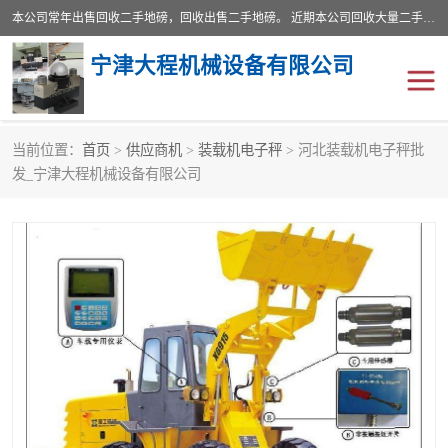
本公司常年出售回收二手地磅，回收出售二手地磅。 近期本公司回收大量二手地磅，型号齐全，宽度从2米到3.5米，长度5米到25米，承重吨位从10到200吨，成色7—9成新。 ? 使用年限6个月至2年，产品来源于个人闲置品，工矿企业停用品，因小换大而来。 精准度和新的一样， 二手地磅是内行人的选择，打个电话就省钱朋友您好等什么
宁津大程机械设备有限公司
当前位置：
首页
>
供应商机
>
装载机电子秤
> 河北装载机电子秤批
地磅
二手地磅
发_宁津大程机械设备有限公司
地磅传感器
废纸打包机
烘干机
食品烘干机
装载机电子秤
输送机
半自动输送机
全自动输送机
冷却塔
食品螺旋塔