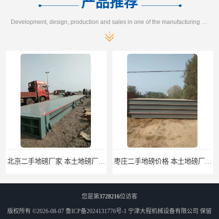
产品推荐
Development, design, production and sales in one of the manufacturing enterprises
北京二手地磅厂家 本土地磅厂100秒报价
枣庄二手地磅价格 本土地磅厂100秒报价
您是第
3728216
位访客
版权所有 ©2026-08-07
鲁ICP备2024131776号-1
宁津大程机械设备有限公司
保留