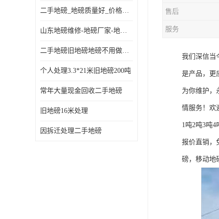
二手地磅_地磅质量好_价格便宜这里找【地磅行家】
售后
服务
山东地磅维修-地磅厂家-地磅价格-二手地磅
二手地磅旧地磅地磅不用做地基
我们深信当
个人处理3.3*21米旧地磅200吨
是产品，更
常年大量现金回收二手地磅
为你维护，
情服务！欢
旧地磅16米处理
1吨2吨3吨4
因拆迁处理二手地磅
报价直销，
磅，移动地