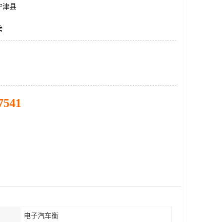
宁津县
磅
7541
电子汽车衡