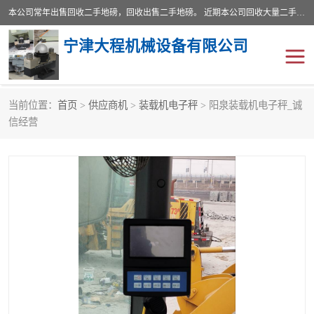
本公司常年出售回收二手地磅，回收出售二手地磅。 近期本公司回收大量二手地磅，型号齐全，宽度从2米到3.5米，长度5米到25米，承重吨位从10到200吨，成色7—9成新。 ? 使用年限6个月至2年，产品来源于个人闲置品，工矿企业停用品，因小换大而来。 精准度和新的一样， 二手地磅是内行人的选择，打个电话就省钱朋友您好等什么
宁津大程机械设备有限公司
当前位置：
首页
>
供应商机
>
装载机电子秤
> 阳泉装载机电子秤_诚
地磅
二手地磅
信经营
地磅传感器
废纸打包机
烘干机
食品烘干机
装载机电子秤
输送机
半自动输送机
全自动输送机
冷却塔
食品螺旋塔