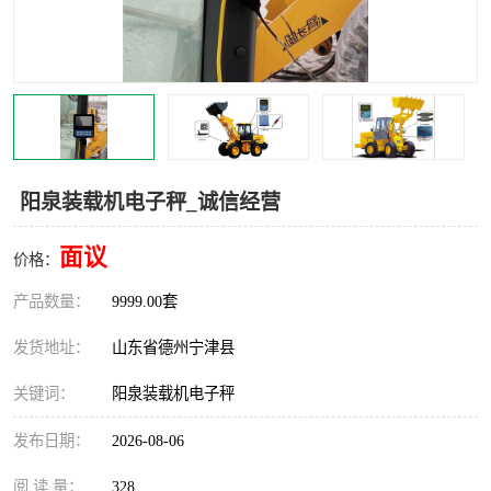
撕碎机
木材撕碎机
塑料撕碎机
金属撕碎机
阳泉装载机电子秤_诚信经营
面议
价格：
产品数量：
9999.00套
发货地址：
山东省德州宁津县
关键词：
阳泉装载机电子秤
发布日期：
2026-08-06
阅 读 量：
328