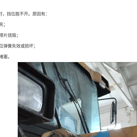
时，挡位脱不开。原因有：
胀死；
摩擦片烧毁；
回位弹簧失效或损坏；
路堵塞。