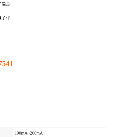
宁津县
电子秤
7541
100mA~200mA