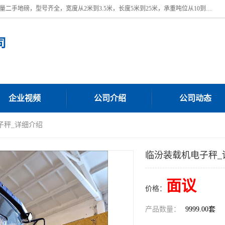
本公司常年出售回收二手地磅，回收出售二手地磅。 近期本公司回收大量二手地磅，型号齐全，宽度从2米到3.5米，长度5米到25米，承重吨位从10到200吨，成色7—9成新。 ? 使用年限6个月至2年，产品来源于个人闲置品，工矿企业停用品，因小换大而来。 精准度和新的一样， 二手地磅是内行人的选择，打个电话就省钱朋友您好等什么
司
企业视频
公司介绍
公司动态
子秤_详细介绍
临汾装载机电子秤_
面议
价格：
产品数量：
9999.00套