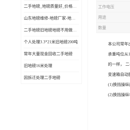
二手地磅_地磅质量好_价格便宜这里找【地磅行家】
工作电压
用途
山东地磅维修-地磅厂家-地磅价格-二手地磅
数量
二手地磅旧地磅地磅不用做地基
个人处理3.3*21米旧地磅200吨
本公司常年
常年大量现金回收二手地磅
承重吨位从
的一样， 
旧地磅16米处理
变速箱自动
因拆迁处理二手地磅
(1)换挡
(2)换挡