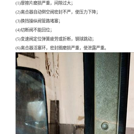
(1)摩擦片磨损严重，间隙过大；
(2)离合器自动倒空阀密封不严，使压力下降；
(3)换挡操纵阀管路堵塞；
(4)切断阀不能回位；
(5)变速阀定位弹簧疲劳或折断，钢球跳动；
(6)离合器活塞环，密封圈磨损严重，使泄露严重。