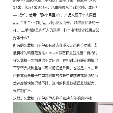
期本公司回收大量二手地磅，型号齐全，宽度从2米到
3.5米，长度5米到25米，承重吨位从10到200吨，成色7
—9成新。使用年限6个月至2年，产品来源于个人闲置
品，工矿企业停用品，因小换大而来。 精准度和新的一
样， 二手地磅是内行人的选择，打个电话就省钱朋友您
好等什么？
所有的装载机电子秤都有静态称重和动态称重功能，装
载机秤的精度范围是0.5%-2%静态称重就是当举臂的时
候装载机不要前进也不要后退，在相对比较静止的情况
下举臂完成称重这样可以把误差降到，也就是0.5%。动
态称重就是车子在举臂称重的过程中是前进或倒退的当
然速度越快路况越不好，这时的称重数据误差就越大，
但控制在2%
这就是装载机电子秤的静态称重和动态称重的区别！