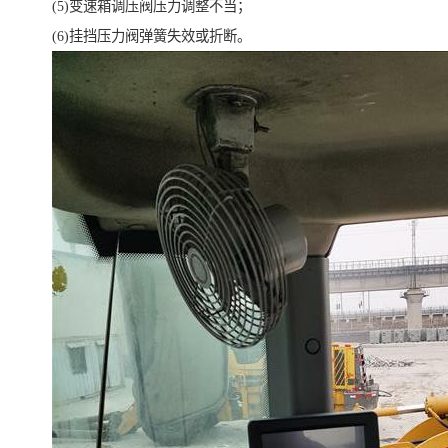
(5)变速箱调压阀压力调整不当；
(6)挂挡压力阀弹簧失效或折断。