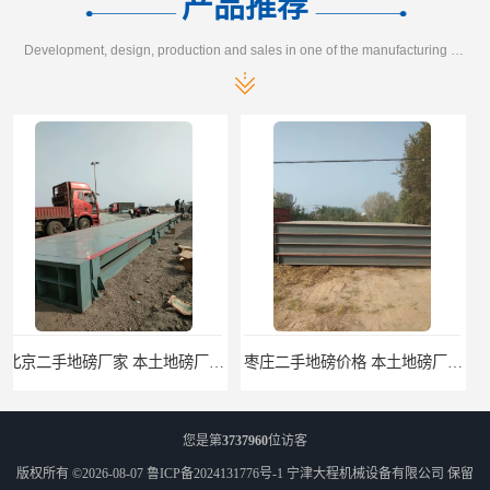
产品推荐
Development, design, production and sales in one of the manufacturing enterprises
枣庄二手地磅价格 本土地磅厂100秒报价
滨州二手地磅价格 价格优惠
您是第
3737960
位访客
版权所有 ©2026-08-07
鲁ICP备2024131776号-1
宁津大程机械设备有限公司
保留