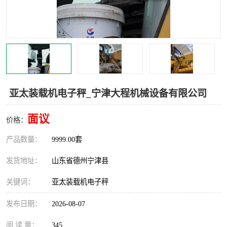
撕碎机
木材撕碎机
塑料撕碎机
金属撕碎机
亚太装载机电子秤_宁津大程机械设备有限公司
面议
价格：
产品数量：
9999.00套
发货地址：
山东省德州宁津县
关键词：
亚太装载机电子秤
发布日期：
2026-08-07
阅 读 量：
345