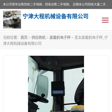
本公司常年出售回收二手地磅，回收出售二手地磅。 近期本公司回收大量二手地磅，型号齐全，宽度从2米到3.5米，长度5米到25米，承重吨位从10到200吨，成色7—9成新。 ? 使用年限6个月至2年，产品来源于个人闲置品，工矿企业停用品，因小换大而来。 精准度和新的一样， 二手地磅是内行人的选择，打个电话就省钱朋友您好等什么
宁津大程机械设备有限公司
当前位置：
首页
>
供应商机
>
装载机电子秤
> 亚太装载机电子秤_宁
地磅
二手地磅
津大程机械设备有限公司
地磅传感器
废纸打包机
烘干机
食品烘干机
装载机电子秤
输送机
半自动输送机
全自动输送机
冷却塔
食品螺旋塔