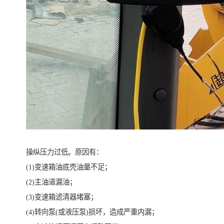
操纵压力过低。原因有：
(1)变速箱油底壳油量不足；
(2)主油道漏油；
(3)变速箱滤清器堵塞；
(4)转向泵(或液压泵)损坏，造成严重内漏；