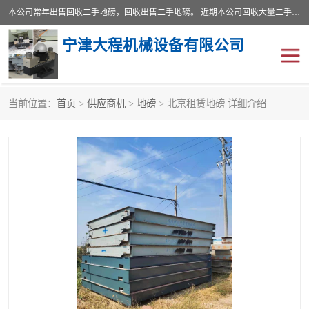
本公司常年出售回收二手地磅，回收出售二手地磅。 近期本公司回收大量二手地磅，型号齐全，宽度从2米到3.5米，长度5米到25米，承重吨位从10到200吨，成色7—9成新。 ? 使用年限6个月至2年，产品来源于个人闲置品，工矿企业停用品，因小换大而来。 精准度和新的一样， 二手地磅是内行人的选择，打个电话就省钱朋友您好等什么
宁津大程机械设备有限公司
当前位置：
首页
>
供应商机
>
地磅
> 北京租赁地磅 详细介绍
地磅
二手地磅
地磅传感器
废纸打包机
烘干机
食品烘干机
装载机电子秤
输送机
半自动输送机
全自动输送机
冷却塔
食品螺旋塔