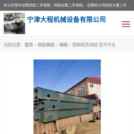
本公司常年出售回收二手地磅，回收出售二手地磅。 近期本公司回收大量二手地磅，型号齐全，宽度从2米到3.5米，长度5米到25米，承重吨位从10到200吨，成色7—9成新。 ? 使用年限6个月至2年，产品来源于个人闲置品，工矿企业停用品，因小换大而来。 精准度和新的一样， 二手地磅是内行人的选择，打个电话就省钱朋友您好等什么
宁津大程机械设备有限公司
当前位置：
首页
>
供应商机
>
地磅
> 邯郸租赁地磅 型号齐全
地磅
二手地磅
地磅传感器
废纸打包机
烘干机
食品烘干机
装载机电子秤
输送机
半自动输送机
全自动输送机
冷却塔
食品螺旋塔