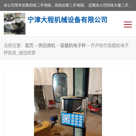
本公司常年出售回收二手地磅，回收出售二手地磅。 近期本公司回收大量二手地磅，型号齐全，宽度从2米到3.5米，长度5米到25米，承重吨位从10到200吨，成色7—9成新。 ? 使用年限6个月至2年，产品来源于个人闲置品，工矿企业停用品，因小换大而来。 精准度和新的一样， 二手地磅是内行人的选择，打个电话就省钱朋友您好等什么
宁津大程机械设备有限公司
当前位置：
首页
>
供应商机
>
装载机电子秤
> 齐齐哈尔装载机电子
地磅
二手地磅
秤批发_诚信经营
地磅传感器
废纸打包机
烘干机
食品烘干机
装载机电子秤
输送机
半自动输送机
全自动输送机
冷却塔
食品螺旋塔