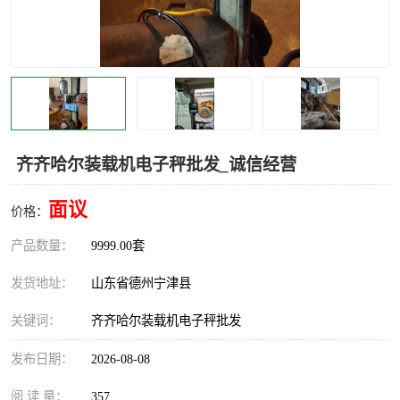
撕碎机
木材撕碎机
塑料撕碎机
金属撕碎机
齐齐哈尔装载机电子秤批发_诚信经营
面议
价格：
产品数量：
9999.00套
发货地址：
山东省德州宁津县
关键词：
齐齐哈尔装载机电子秤批发
发布日期：
2026-08-08
阅 读 量：
357