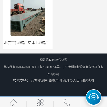
北京二手地磅厂家 本土地磅厂100秒报价
枣庄二手地磅价格 本土地磅厂100秒报价
您是第
3745429
位访客
版权所有 ©2026-08-08
鲁ICP备2024131776号-1
宁津大程机械设备有限公司
保留
所有权利.
技术支持：
八方资源网
免责声明
管理员入口
网站地图
滨州二手地磅价格 价格优惠
潍坊旧地磅出售 厂家直销