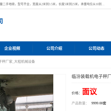
本公司常年出售回收二手地磅，回收出售二手地磅。 近期本公司回收大量二手地磅，型号齐全，宽度从2米到3.5米，长度5米到25米，承重吨位从10到200吨，成色7—9成新。 ? 使用年限6个月至2年，产品来源于个人闲置品，工矿企业停用品，因小换大而来。 精准度和新的一样， 二手地磅是内行人的选择，打个电话就省钱朋友您好等什么
司
企业视频
公司介绍
公司动态
子秤厂家_大程机械设备
临汾装载机电子秤厂
面议
价格：
产品数量：
9999.00套