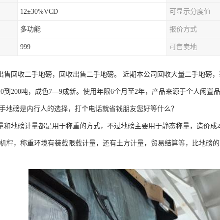
12±30%VCD
可显示分度值
多功能
报价方式
999
可售卖地
出售回收二手地磅，回收出售二手地磅。 近期本公司回收大量二手地磅，型号
10到200吨，成色7—9成新。使用年限6个月至2年，产品来源于个人闲
二手地磅是内行人的选择，打个电话就省钱朋友您好等什么？
量和地磅计量都是用于称重的方式，不过地磅主要用于静态称量，造价成
0装载机秤，称重环境有装载限载计量，还有土方计量，贸易结算等，比地磅