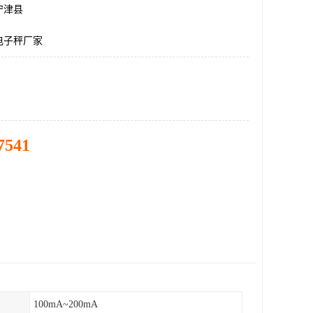
宁津县
电子秤厂家
7541
100mA~200mA