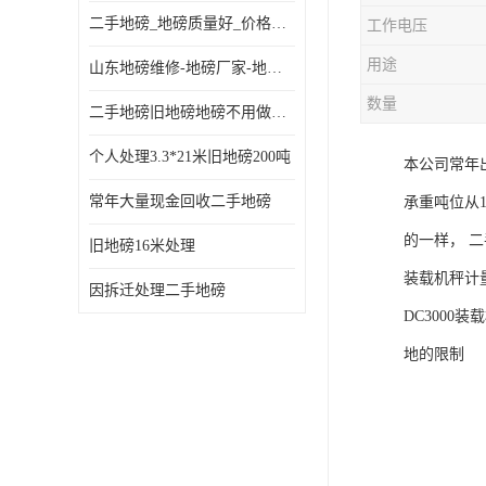
二手地磅_地磅质量好_价格便宜这里找【地磅行家】
工作电压
用途
山东地磅维修-地磅厂家-地磅价格-二手地磅
数量
二手地磅旧地磅地磅不用做地基
个人处理3.3*21米旧地磅200吨
本公司常年
常年大量现金回收二手地磅
承重吨位从
的一样， 
旧地磅16米处理
装载机秤计
因拆迁处理二手地磅
DC300
地的限制