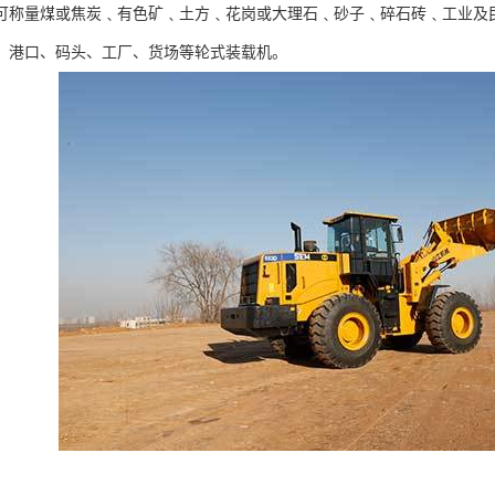
可称量煤或焦炭﹑有色矿﹑土方﹑花岗或大理石﹑砂子﹑碎石砖﹑工业及
、港口、码头、工厂、货场等轮式装载机。