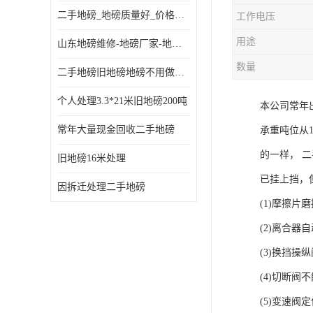
二手地磅_地磅质量好_价格便宜这里找【地磅行家】
工作电压
用途
山东地磅维修-地磅厂家-地磅价格-二手地磅
数量
二手地磅旧地磅地磅不用做地基
个人处理3.3*21米旧地磅200吨
本公司常年
常年大量现金回收二手地磅
承重吨位从
的一样， 
旧地磅16米处理
已挂上挡，
因拆迁处理二手地磅
(1)摩擦片
(2)离合
(3)换挡操
(4)切断阀
(5)变速