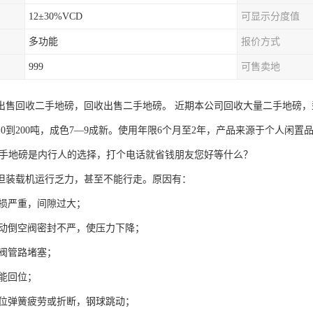
12±30%VCD
可显示分度值
多功能
报价方式
999
可售卖地
出售回收二手地磅，回收出售二手地磅。 近期本公司回收大量二手地磅，型号
10到200吨，成色7—9成新。使用年限6个月至2年，产品来源于个人闲
二手地磅是内行人的选择，打个电话就省钱朋友您好等什么？
但装载机运行乏力，甚至不能行走。原因有：
磨损严重，间隙过大；
器自动倒空阀密封不严，使压力下降；
纵阀管路堵塞；
不能回位；
阀定位弹簧疲劳或折断，钢球跳动；