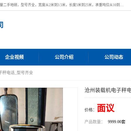
本公司常年出售回收二手地磅，回收出售二手地磅。 近期本公司回收大量二手地磅，型号齐全，宽度从2米到3.5米，长度5米到25米，承重吨位从10到200吨，成色7—9成新。 ? 使用年限6个月至2年，产品来源于个人闲置品，工矿企业停用品，因小换大而来。 精准度和新的一样， 二手地磅是内行人的选择，打个电话就省钱朋友您好等什么
司
企业视频
公司介绍
公司动态
子秤电话_型号齐全
沧州装载机电子秤电
面议
价格：
产品数量：
9999.00套