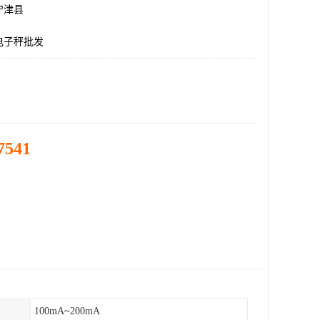
宁津县
电子秤批发
7541
100mA~200mA