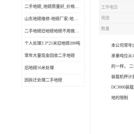
二手地磅_地磅质量好_价格便宜这里找【地磅行家】
工作电压
用途
山东地磅维修-地磅厂家-地磅价格-二手地磅
数量
二手地磅旧地磅地磅不用做地基
个人处理3.3*21米旧地磅200吨
本公司常年
常年大量现金回收二手地磅
承重吨位从
的一样， 
旧地磅16米处理
装载机秤计
因拆迁处理二手地磅
DC300
地的限制