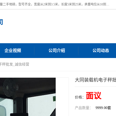
本公司常年出售回收二手地磅，回收出售二手地磅。 近期本公司回收大量二手地磅，型号齐全，宽度从2米到3.5米，长度5米到25米，承重吨位从10到200吨，成色7—9成新。 ? 使用年限6个月至2年，产品来源于个人闲置品，工矿企业停用品，因小换大而来。 精准度和新的一样， 二手地磅是内行人的选择，打个电话就省钱朋友您好等什么
司
企业视频
公司介绍
公司动态
子秤批发_诚信经营
大同装载机电子秤批
面议
价格：
产品数量：
9999.00套