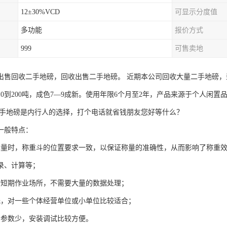
12±30%VCD
可显示分度值
多功能
报价方式
999
可售卖地
出售回收二手地磅，回收出售二手地磅。 近期本公司回收大量二手地磅，型号
10到200吨，成色7—9成新。使用年限6个月至2年，产品来源于个人闲
二手地磅是内行人的选择，打个电话就省钱朋友您好等什么？
一般特点：
称量时，称重斗的位置要求一致，以保证称量的准确性，从而影响了称重效
录、计算等；
于短期作业场所，不需要大量的数据处理；
低，对一些个体经营单位或小单位比较适合；
的参数少，安装调试比较方便。