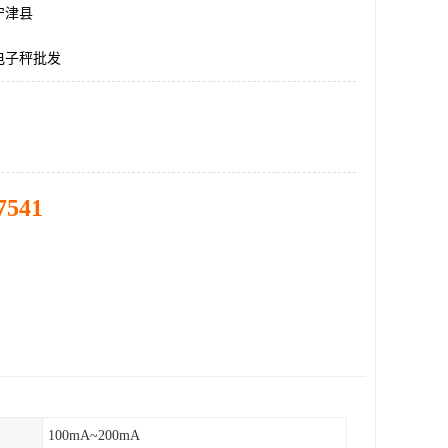
宁津县
电子秤批发
7541
100mA~200mA