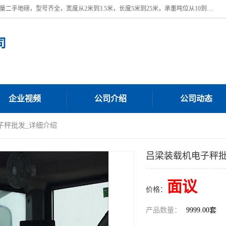
本公司常年出售回收二手地磅，回收出售二手地磅。 近期本公司回收大量二手地磅，型号齐全，宽度从2米到3.5米，长度5米到25米，承重吨位从10到200吨，成色7—9成新。 ? 使用年限6个月至2年，产品来源于个人闲置品，工矿企业停用品，因小换大而来。 精准度和新的一样， 二手地磅是内行人的选择，打个电话就省钱朋友您好等什么
司
企业视频
公司介绍
公司动态
子秤批发_详细介绍
吕梁装载机电子秤批
面议
价格：
产品数量：
9999.00套