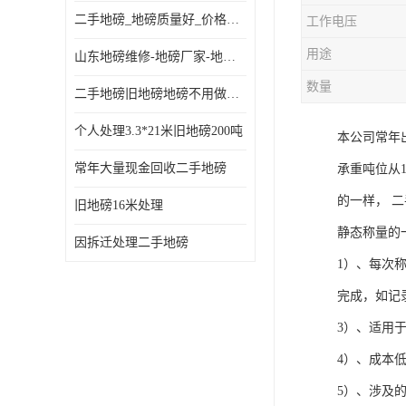
二手地磅_地磅质量好_价格便宜这里找【地磅行家】
工作电压
用途
山东地磅维修-地磅厂家-地磅价格-二手地磅
数量
二手地磅旧地磅地磅不用做地基
个人处理3.3*21米旧地磅200吨
本公司常年
常年大量现金回收二手地磅
承重吨位从
的一样， 
旧地磅16米处理
静态称量的
因拆迁处理二手地磅
1）、每次
完成，如记
3）、适用
4）、成本
5）、涉及