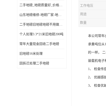
二手地磅_地磅质量好_价格便宜这里找【地磅行家】
工作电压
用途
山东地磅维修-地磅厂家-地磅价格-二手地磅
数量
二手地磅旧地磅地磅不用做地基
个人处理3.3*21米旧地磅200吨
本公司常年
常年大量现金回收二手地磅
承重吨位从
的一样， 
旧地磅16米处理
装载机电子
因拆迁处理二手地磅
1、 检查
2、 优越
3、 检查