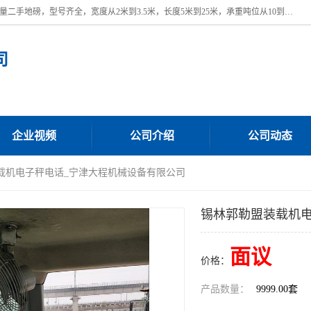
本公司常年出售回收二手地磅，回收出售二手地磅。 近期本公司回收大量二手地磅，型号齐全，宽度从2米到3.5米，长度5米到25米，承重吨位从10到200吨，成色7—9成新。 ? 使用年限6个月至2年，产品来源于个人闲置品，工矿企业停用品，因小换大而来。 精准度和新的一样， 二手地磅是内行人的选择，打个电话就省钱朋友您好等什么
司
企业视频
公司介绍
公司动态
装载机电子秤电话_宁津大程机械设备有限公司
锡林郭勒盟装载机电
面议
价格：
产品数量：
9999.00套