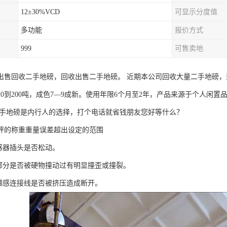
12±30%VCD
可显示分度值
多功能
报价方式
999
可售卖地
出售回收二手地磅，回收出售二手地磅。 近期本公司回收大量二手地磅，型号
10到200吨，成色7—9成新。使用年限6个月至2年，产品来源于个人闲
二手地磅是内行人的选择，打个电话就省钱朋友您好等什么？
秤的称重重量误差超出设定的范围
传感器插头是否松动。
感部分是否被硬物撞动过有明显撞歪或撞裂。
优越感连接线是否被挤压造成断开。