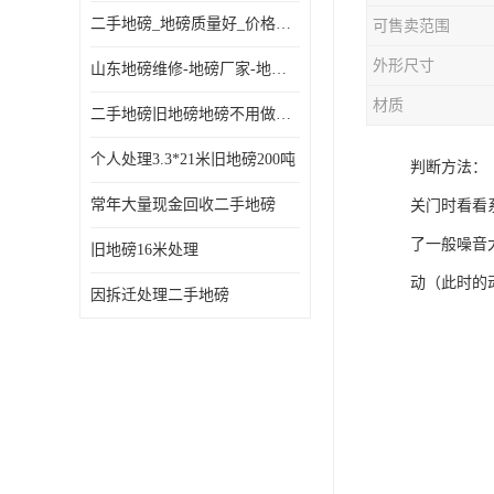
二手地磅_地磅质量好_价格便宜这里找【地磅行家】
可售卖范围
外形尺寸
山东地磅维修-地磅厂家-地磅价格-二手地磅
材质
二手地磅旧地磅地磅不用做地基
个人处理3.3*21米旧地磅200吨
判断方法：
常年大量现金回收二手地磅
关门时看看
了一般噪音
旧地磅16米处理
动（此时的
因拆迁处理二手地磅