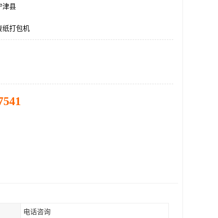
宁津县
废纸打包机
7541
电话咨询