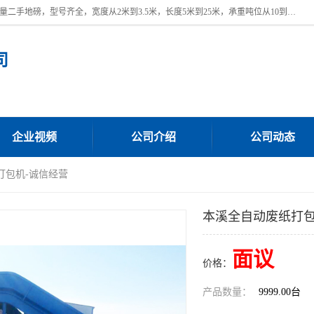
本公司常年出售回收二手地磅，回收出售二手地磅。 近期本公司回收大量二手地磅，型号齐全，宽度从2米到3.5米，长度5米到25米，承重吨位从10到200吨，成色7—9成新。 ? 使用年限6个月至2年，产品来源于个人闲置品，工矿企业停用品，因小换大而来。 精准度和新的一样， 二手地磅是内行人的选择，打个电话就省钱朋友您好等什么
司
企业视频
公司介绍
公司动态
打包机-诚信经营
本溪全自动废纸打包
面议
价格：
产品数量：
9999.00台