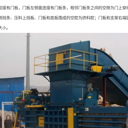
铰接有门板，门板左侧面连接有门板条，相邻门板条之间的空隙为门上穿
侧挡条、压料上挡板、门板和底板围成的空腔为挤料腔；门板和支架右端
大小。