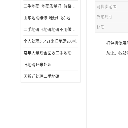
二手地磅_地磅质量好_价格便宜这里找【地磅行家】
可售卖范围
外形尺寸
山东地磅维修-地磅厂家-地磅价格-二手地磅
材质
二手地磅旧地磅地磅不用做地基
个人处理3.3*21米旧地磅200吨
打包机使用
常年大量现金回收二手地磅
灰尘。各部
旧地磅16米处理
因拆迁处理二手地磅