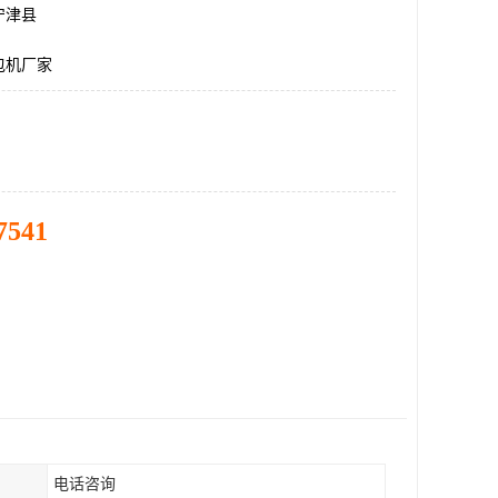
宁津县
包机厂家
7541
电话咨询