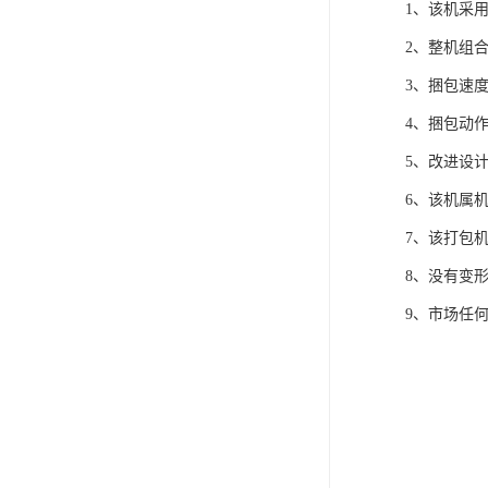
1、该机采
2、整机组
3、捆包速
4、捆包动
5、改进设
6、该机属
7、该打包
8、没有变
9、市场任何