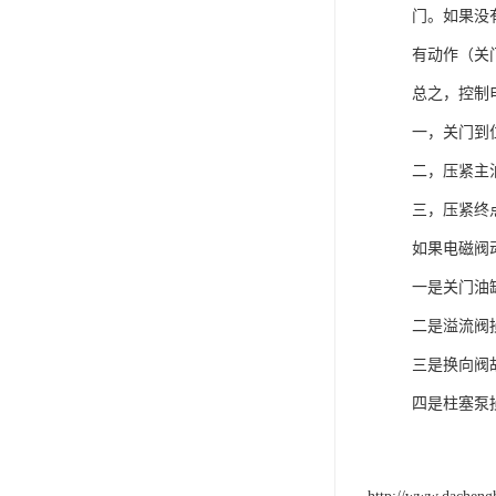
门。如果没
有动作（关
总之，控制
一，关门到
二，压紧主
三，压紧终
如果电磁阀
一是关门油
二是溢流阀
三是换向阀
四是柱塞泵