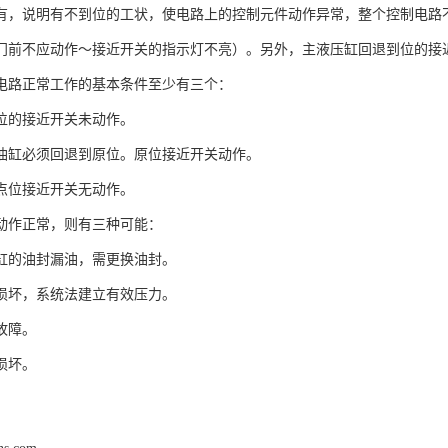
有，说明有不到位的工状，使电路上的控制元件动作异常，整个控制电路
门前不应动作～接近开关的指示灯不亮）。另外，主液压缸回退到位的接
电路正常工作的基本条件至少有三个：
位的接近开关未动作。
油缸必须回退到原位。原位接近开关动作。
点位接近开关无动作。
动作正常，则有三种可能：
缸的油封漏油，需更换油封。
损坏，系统法建立有效压力。
故障。
损坏。