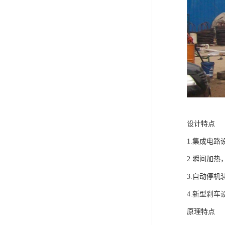
设计特点
1.集成电
2.瞬间加
3.自动停
4.新型刹
原理特点