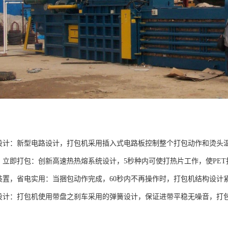
路设计：新型电路设计，打包机采用插入式电路板控制整个打包动作和烫头
热，立即打包：创新高速热热熔系统设计，5秒种内可使打热片工作，使PE
机装置，省电实用：当捆包动作完成，60秒内不再操作时，打包机结构设
车设计：打包机使用带盘之刹车采用的弹簧设计，保证进带平稳无噪音，打