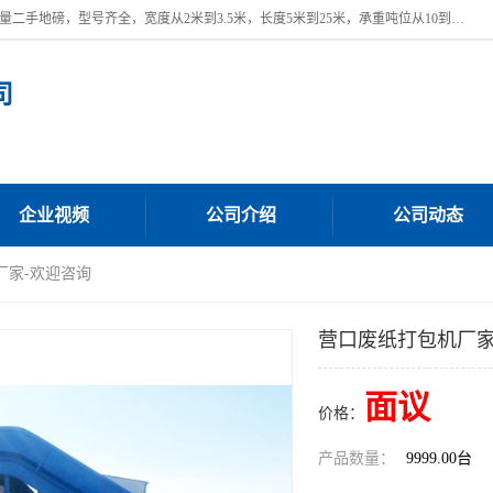
本公司常年出售回收二手地磅，回收出售二手地磅。 近期本公司回收大量二手地磅，型号齐全，宽度从2米到3.5米，长度5米到25米，承重吨位从10到200吨，成色7—9成新。 ? 使用年限6个月至2年，产品来源于个人闲置品，工矿企业停用品，因小换大而来。 精准度和新的一样， 二手地磅是内行人的选择，打个电话就省钱朋友您好等什么
司
企业视频
公司介绍
公司动态
厂家-欢迎咨询
营口废纸打包机厂家
面议
价格：
产品数量：
9999.00台