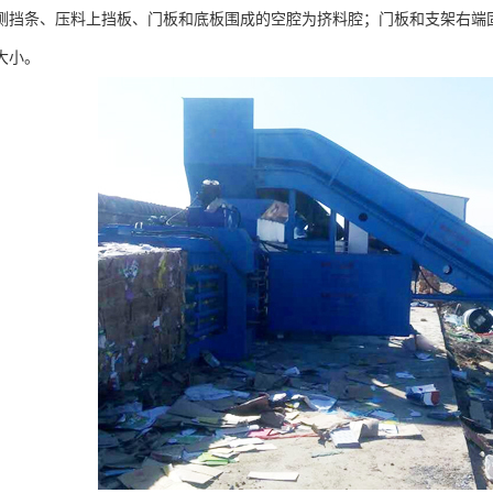
侧挡条、压料上挡板、门板和底板围成的空腔为挤料腔；门板和支架右端
大小。