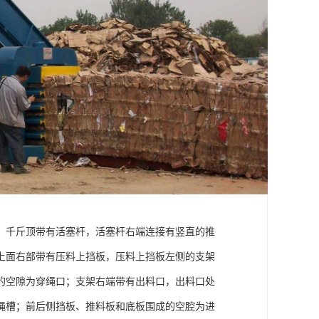
，千斤顶带有活塞杆，活塞杆右端连接有竖直的推
上面右部带有压料上挡板，压料上挡板左侧的支架
的空隙为穿绳口；支架右端带有出料口，出料口处
绳槽；前后侧挡板、推料板和底板围成的空腔为进