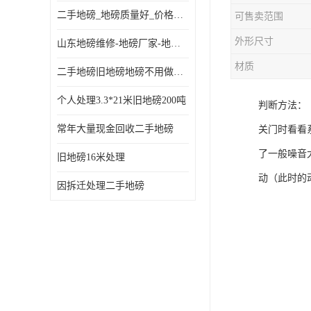
二手地磅_地磅质量好_价格便宜这里找【地磅行家】
可售卖范围
外形尺寸
山东地磅维修-地磅厂家-地磅价格-二手地磅
材质
二手地磅旧地磅地磅不用做地基
个人处理3.3*21米旧地磅200吨
判断方法：
常年大量现金回收二手地磅
关门时看看
了一般噪音
旧地磅16米处理
动（此时的
因拆迁处理二手地磅