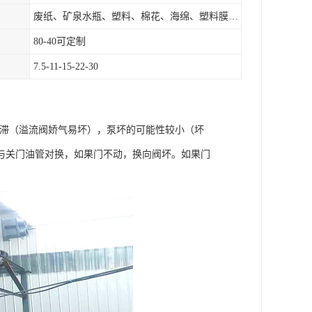
废纸、矿泉水瓶、塑料、棉花、海绵、塑料膜、垃圾、废料等
80-40可定制
7.5-11-15-22-30
卡滞（溢流阀娇气易坏），泵坏的可能性较小（坏
与关门油管对换，如果门不动，换向阀坏。如果门