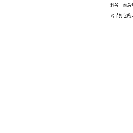
料腔，前后
调节打包的