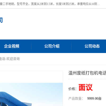
本公司常年出售回收二手地磅，回收出售二手地磅。 近期本公司回收大量二手地磅，型号齐全，宽度从2米到3.5米，长度5米到25米，承重吨位从10到200吨，成色7—9成新。 ? 使用年限6个月至2年，产品来源于个人闲置品，工矿企业停用品，因小换大而来。 精准度和新的一样， 二手地磅是内行人的选择，打个电话就省钱朋友您好等什么
司
企业视频
公司介绍
公司动态
电话-欢迎咨询
温州废纸打包机电话
面议
价格：
产品数量：
9999.00台