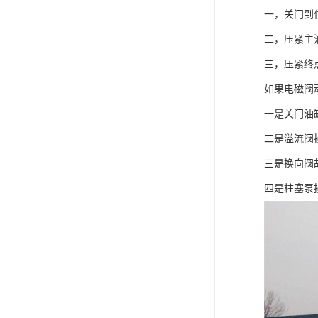
一，关门到
二，压紧主
三，压紧终
如果电磁阀
一是关门油
二是溢流阀
三是换向阀
四是柱塞泵