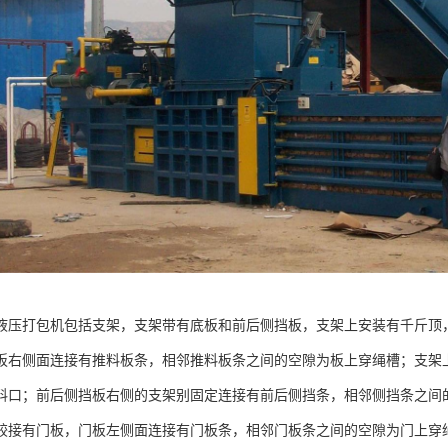
液压打包机包括支架，支架带有底板和前后侧挡板，支架上安装有千斤顶
板右侧面连接有推料板条，相邻推料板条之间的空隙为板上穿绳槽；支架
料口；前后侧挡板右侧的支架别固定连接有前后侧挡条，相邻侧挡条之间
铰接有门板，门板左侧面连接有门板条，相邻门板条之间的空隙为门上穿