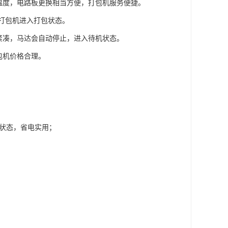
温度，电路板更换相当方便，打包机服务便捷。
T打包机进入打包状态。
计紧凑，马达会自动停止，进入待机状态。
包机价格合理。
包状态，省电实用；