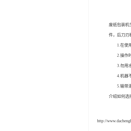
废纸包装机
件，后刀刃
1.在使用
2.操作时
3.勿用水
4.机器不
5.输带滚
介绍如何选
http://www.dacheng