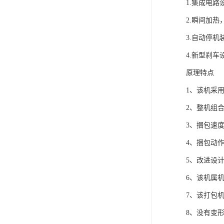
1.集成电
2.瞬间加
3.自动停
4.新型刹
原理特点
1、该机采
2、整机组
3、捆包速
4、捆包动
5、改进设
6、该机属
7、该打包
8、没有变