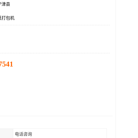
宁津县
纸打包机
7541
电话咨询