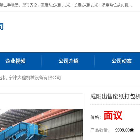
本公司常年出售回收二手地磅，回收出售二手地磅。 近期本公司回收大量二手地磅，型号齐全，宽度从2米到3.5米，长度5米到25米，承重吨位从10到200吨，成色7—9成新。 ? 使用年限6个月至2年，产品来源于个人闲置品，工矿企业停用品，因小换大而来。 精准度和新的一样， 二手地磅是内行人的选择，打个电话就省钱朋友您好等什么
司
企业视频
公司介绍
公司动态
包机-宁津大程机械设备有限公司
咸阳出售废纸打包机
面议
价格：
产品数量：
9999.00台