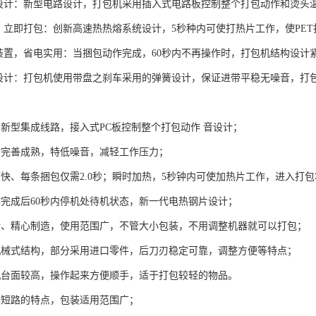
路设计：新型电路设计，打包机采用插入式电路板控制整个打包动作和烫头
热，立即打包：创新高速热热熔系统设计，5秒种内可使打热片工作，使PE
机装置，省电实用：当捆包动作完成，60秒内不再操作时，打包机结构设
车设计：打包机使用带盘之刹车采用的弹簧设计，保证进带平稳无噪音，打
用新型集成线路，接入式PC板控制整个打包动作 音设计；
合完善成熟，特低噪音，减轻工作压力；
度快、每条捆包仅需2.0秒；瞬时加热，5秒钟内可使加热片工作，进入打
作完成后60秒内停机处待机状态，新一代电热钢片设计；
计、精心制造，使用范围广，不管大小包装，不用调整机器就可以打包；
机械式结构，部分采用进口零件，后刀刃稳定可靠，调整方便等特点；
机台面较高，操作起来方便顺手，适于打包较轻的物品。
形短路的特点，包装适用范围广；