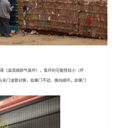
卡滞（溢流阀娇气易坏），泵坏的可能性较小（坏
与关门油管对换，如果门不动，换向阀坏。如果门