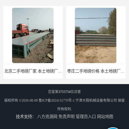
北京二手地磅厂家 本土地磅厂100秒报价
枣庄二手地磅价格 本土地磅厂100秒报价
您是第
3755754
位访客
版权所有 ©2026-08-09
鲁ICP备2024131776号-1
宁津大程机械设备有限公司
保留
所有权利.
技术支持：
八方资源网
免责声明
管理员入口
网站地图