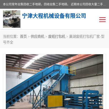
本公司常年出售回收二手地磅，回收出售二手地磅。 近期本公司回收大量二手地磅，型号齐全，宽度从2米到3.5米，长度5米到25米，承重吨位从10到200吨，成色7—9成新。 ? 使用年限6个月至2年，产品来源于个人闲置品，工矿企业停用品，因小换大而来。 精准度和新的一样， 二手地磅是内行人的选择，打个电话就省钱朋友您好等什么
宁津大程机械设备有限公司
当前位置：
首页
>
供应商机
>
废纸打包机
> 巢湖废纸打包机厂家-型
地磅
二手地磅
号齐全
地磅传感器
废纸打包机
烘干机
食品烘干机
装载机电子秤
输送机
半自动输送机
全自动输送机
冷却塔
食品螺旋塔