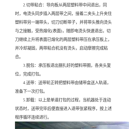
2.切带粘合：导向板从两层塑料带中间退出，同
时，电烫头同步插入两层带之间，接着二夹头上升夹住
塑料带另一端带头，切刀切断带子，并将带头推向烫头
与之接触，受热熔化(表面)，随即电烫头快速退出，切
刀继续上升将表面已熔化的两层塑料带压在承压板上，
并冷却凝固，两带粘合机没有烫头，启动摩擦完成粘
合。
3.脱包：承压板退出捆扎好的塑料带圈，各夹头复
位，完成打包。
4.送带：送带轮正转把塑料带由储带盒送入轨道，
准备下一次打包。
5.卸载：以上是单道打包的过程，当机器处于连动
状态时，送带完毕后便直接进入退带张紧程序，按上述
程序循环连续进行。