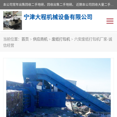
本公司常年出售回收二手地磅，回收出售二手地磅。 近期本公司回收大量二手地磅，型号齐全，宽度从2米到3.5米，长度5米到25米，承重吨位从10到200吨，成色7—9成新。 ? 使用年限6个月至2年，产品来源于个人闲置品，工矿企业停用品，因小换大而来。 精准度和新的一样， 二手地磅是内行人的选择，打个电话就省钱朋友您好等什么
宁津大程机械设备有限公司
当前位置：
首页
>
供应商机
>
废纸打包机
> 六安废纸打包机厂家-诚
地磅
二手地磅
信经营
地磅传感器
废纸打包机
烘干机
食品烘干机
装载机电子秤
输送机
半自动输送机
全自动输送机
冷却塔
食品螺旋塔