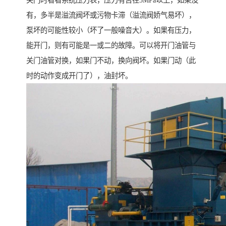
关门时看看系统压力表，压力有否在5MPa以上，如果没
有，多半是溢流阀坏或污物卡滞（溢流阀娇气易坏），
泵坏的可能性较小（坏了一般噪音大）。如果有压力，
能开门，则有可能是一或二的故障。可以将开门油管与
关门油管对换，如果门不动，换向阀坏。如果门动（此
时的动作变成开门了），油封坏。