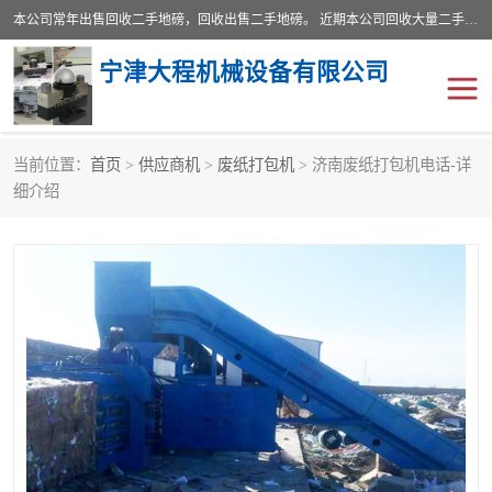
本公司常年出售回收二手地磅，回收出售二手地磅。 近期本公司回收大量二手地磅，型号齐全，宽度从2米到3.5米，长度5米到25米，承重吨位从10到200吨，成色7—9成新。 ? 使用年限6个月至2年，产品来源于个人闲置品，工矿企业停用品，因小换大而来。 精准度和新的一样， 二手地磅是内行人的选择，打个电话就省钱朋友您好等什么
宁津大程机械设备有限公司
当前位置：
首页
>
供应商机
>
废纸打包机
> 济南废纸打包机电话-详
地磅
二手地磅
细介绍
地磅传感器
废纸打包机
烘干机
食品烘干机
装载机电子秤
输送机
半自动输送机
全自动输送机
冷却塔
食品螺旋塔