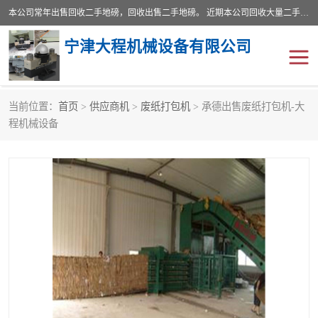
本公司常年出售回收二手地磅，回收出售二手地磅。 近期本公司回收大量二手地磅，型号齐全，宽度从2米到3.5米，长度5米到25米，承重吨位从10到200吨，成色7—9成新。 ? 使用年限6个月至2年，产品来源于个人闲置品，工矿企业停用品，因小换大而来。 精准度和新的一样， 二手地磅是内行人的选择，打个电话就省钱朋友您好等什么
宁津大程机械设备有限公司
当前位置：
首页
>
供应商机
>
废纸打包机
> 承德出售废纸打包机-大
地磅
二手地磅
程机械设备
地磅传感器
废纸打包机
烘干机
食品烘干机
装载机电子秤
输送机
半自动输送机
全自动输送机
冷却塔
食品螺旋塔