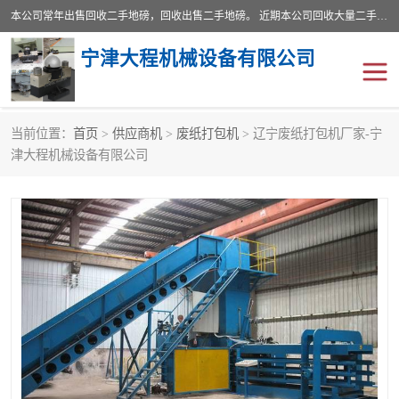
本公司常年出售回收二手地磅，回收出售二手地磅。 近期本公司回收大量二手地磅，型号齐全，宽度从2米到3.5米，长度5米到25米，承重吨位从10到200吨，成色7—9成新。 ? 使用年限6个月至2年，产品来源于个人闲置品，工矿企业停用品，因小换大而来。 精准度和新的一样， 二手地磅是内行人的选择，打个电话就省钱朋友您好等什么
宁津大程机械设备有限公司
当前位置：
首页
>
供应商机
>
废纸打包机
> 辽宁废纸打包机厂家-宁
地磅
二手地磅
津大程机械设备有限公司
地磅传感器
废纸打包机
烘干机
食品烘干机
装载机电子秤
输送机
半自动输送机
全自动输送机
冷却塔
食品螺旋塔