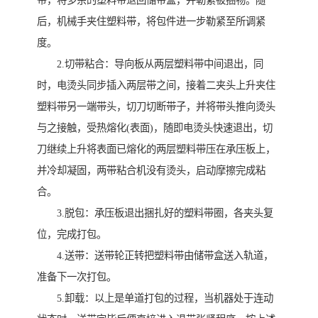
带，将多余的塑料带退回储带盒，并勒紧被捆物。随
后，机械手夹住塑料带，将包件进一步勒紧至所调紧
度。
2.切带粘合：导向板从两层塑料带中间退出，同
时，电烫头同步插入两层带之间，接着二夹头上升夹住
塑料带另一端带头，切刀切断带子，并将带头推向烫头
与之接触，受热熔化(表面)，随即电烫头快速退出，切
刀继续上升将表面已熔化的两层塑料带压在承压板上，
并冷却凝固，两带粘合机没有烫头，启动摩擦完成粘
合。
3.脱包：承压板退出捆扎好的塑料带圈，各夹头复
位，完成打包。
4.送带：送带轮正转把塑料带由储带盒送入轨道，
准备下一次打包。
5.卸载：以上是单道打包的过程，当机器处于连动