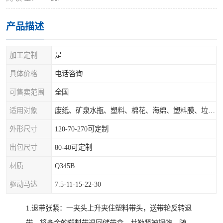
产品描述
加工定制
是
具体价格
电话咨询
可售卖范围
全国
适用对象
废纸、矿泉水瓶、塑料、棉花、海绵、塑料膜、垃圾、废料等
外形尺寸
120-70-270可定制
出包尺寸
80-40可定制
材质
Q345B
驱动马达
7.5-11-15-22-30
1.退带张紧：一夹头上升夹住塑料带头，送带轮反转退