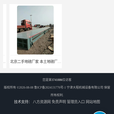
北京二手地磅厂家 本土地磅厂100秒报价
枣庄二手地磅价格 本土地磅厂100秒报价
您是第
3741886
位访客
版权所有 ©2026-08-08
鲁ICP备2024131776号-1
宁津大程机械设备有限公司
保留
所有权利.
技术支持：
八方资源网
免责声明
管理员入口
网站地图