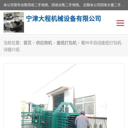
本公司常年出售回收二手地磅，回收出售二手地磅。 近期本公司回收大量二手地磅，型号齐全，宽度从2米到3.5米，长度5米到25米，承重吨位从10到200吨，成色7—9成新。 ? 使用年限6个月至2年，产品来源于个人闲置品，工矿企业停用品，因小换大而来。 精准度和新的一样， 二手地磅是内行人的选择，打个电话就省钱朋友您好等什么
宁津大程机械设备有限公司
当前位置：
首页
>
供应商机
>
废纸打包机
> 衢州半自动废纸打包机-
地磅
二手地磅
详细介绍
地磅传感器
废纸打包机
烘干机
食品烘干机
装载机电子秤
输送机
半自动输送机
全自动输送机
冷却塔
食品螺旋塔