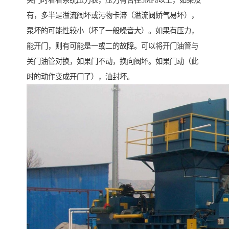
关门时看看系统压力表，压力有否在5MPa以上，如果没
有，多半是溢流阀坏或污物卡滞（溢流阀娇气易坏），
泵坏的可能性较小（坏了一般噪音大）。如果有压力，
能开门，则有可能是一或二的故障。可以将开门油管与
关门油管对换，如果门不动，换向阀坏。如果门动（此
时的动作变成开门了），油封坏。