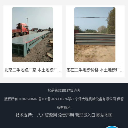
北京二手地磅厂家 本土地磅厂100秒报价
枣庄二手地磅价格 本土地磅厂100秒报价
您是第
3728137
位访客
版权所有 ©2026-08-07
鲁ICP备2024131776号-1
宁津大程机械设备有限公司
保留
所有权利.
技术支持：
八方资源网
免责声明
管理员入口
网站地图