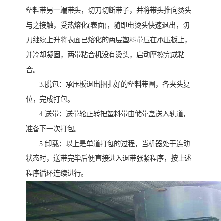
塑料带另一端带头，切刀切断带子，并将带头推向烫头
与之接触，受热熔化(表面)，随即电烫头快速退出，切
刀继续上升将表面已熔化的两层塑料带压在承压板上，
并冷却凝固，两带粘合机没有烫头，启动摩擦完成粘
合。
3.脱包：承压板退出捆扎好的塑料带圈，各夹头复
位，完成打包。
4.送带：送带轮正转把塑料带由储带盒送入轨道，
准备下一次打包。
5.卸载：以上是单道打包的过程，当机器处于连动
状态时，送带完毕后便直接进入退带张紧程序，按上述
程序循环连续进行。