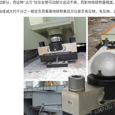
动部分，而这种“沾污”往往会使可动部分运动不爽，而影响地磅称量精度
加或减大约千分之一额定负荷看看地磅称重显示仪是否有反映，有反映，说