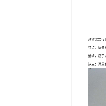
悬臂梁式传
特点：抗偏
量轻，易于
缺点：满量