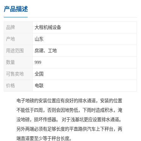
产品描述
品牌
大程机械设备
产地
山东
用途范围
房建、工地
数量
999
可售卖地
全国
价格
电联
电子地磅的安装位置应有良好的排水通道，安装的位置
不能低于四周，否则会因地势低，下雨时造成积水，淹
没地磅，损坏传感器。 对于浅基坑更应设置排水通道。
另外两端必须有足够长度的平直路供汽车上下秤台，两
端直道要至少等于秤台长度。