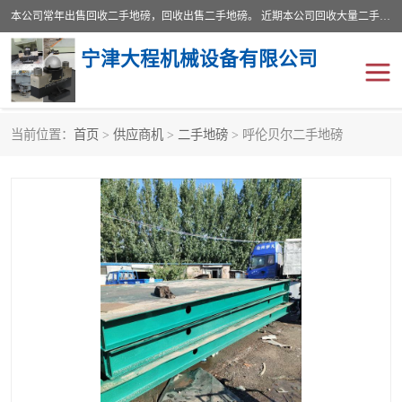
本公司常年出售回收二手地磅，回收出售二手地磅。 近期本公司回收大量二手地磅，型号齐全，宽度从2米到3.5米，长度5米到25米，承重吨位从10到200吨，成色7—9成新。 ? 使用年限6个月至2年，产品来源于个人闲置品，工矿企业停用品，因小换大而来。 精准度和新的一样， 二手地磅是内行人的选择，打个电话就省钱朋友您好等什么
宁津大程机械设备有限公司
当前位置：
首页
>
供应商机
>
二手地磅
> 呼伦贝尔二手地磅
地磅
二手地磅
地磅传感器
废纸打包机
烘干机
食品烘干机
装载机电子秤
输送机
半自动输送机
全自动输送机
冷却塔
食品螺旋塔