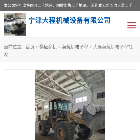
本公司常年出售回收二手地磅，回收出售二手地磅。 近期本公司回收大量二手地磅，型号齐全，宽度从2米到3.5米，长度5米到25米，承重吨位从10到200吨，成色7—9成新。 ? 使用年限6个月至2年，产品来源于个人闲置品，工矿企业停用品，因小换大而来。 精准度和新的一样， 二手地磅是内行人的选择，打个电话就省钱朋友您好等什么
宁津大程机械设备有限公司
当前位置：
首页
>
供应商机
>
装载机电子秤
> 大连装载机电子秤批
地磅
二手地磅
发
地磅传感器
废纸打包机
烘干机
食品烘干机
装载机电子秤
输送机
半自动输送机
全自动输送机
冷却塔
食品螺旋塔