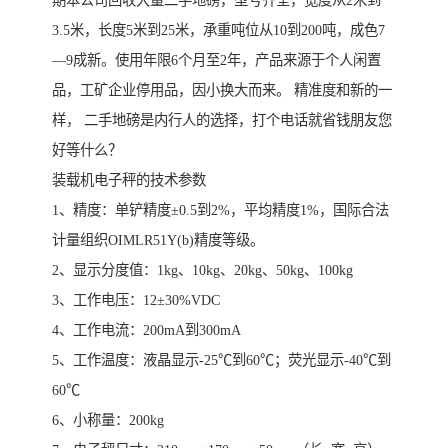
期本公司回收大量二手地磅，型号齐全，宽度从2米到
3.5米，长度5米到25米，承重吨位从10到200吨，成色7
—9成新。使用年限6个月至2年，产品来源于个人闲置
品，工矿企业停用品，因小换大而来。 精准度和新的一
样， 二手地磅是内行人的选择，打个电话就省钱朋友您
好等什么？
装载机电子秤的技术参数
1、精度：单铲精度±0.5到2%，平均精度1%，国际合法
计量组织OIMLR51Y(b)精度等级。
2、显示分度值：1kg、10kg、20kg、50kg、100kg
3、工作电压：12±30%VDC
4、工作电流：200mA到300mA
5、工作温度：液晶显示-25℃到60℃；荧光显示-40℃到
60℃
6、小称量：200kg